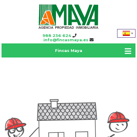
988 236 624
info@fincasmaya.es
Fincas Maya