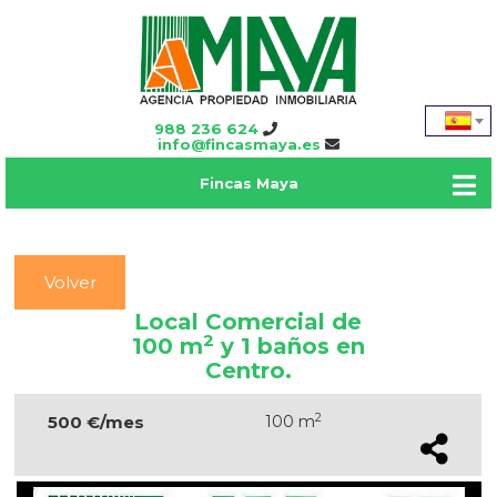
988 236 624
info@fincasmaya.es
Fincas Maya
Volver
Local Comercial de
2
100 m
y 1 baños en
Centro.
2
500 €/mes
100 m