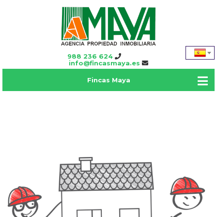
988 236 624
info@fincasmaya.es
Fincas Maya