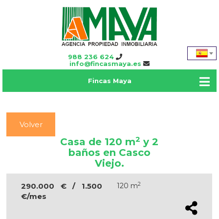
988 236 624
info@fincasmaya.es
Fincas Maya
Volver
2
Casa de 120 m
y 2
baños en Casco
Viejo.
2
290.000 € / 1.500
120 m
€/mes