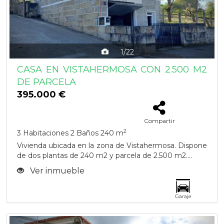
1/22
CASA EN VISTAHERMOSA CON 2.500 M2
DE PARCELA
395.000 €
Compartir
2
3 Habitaciones
2 Baños
240 m
Vivienda ubicada en la zona de Vistahermosa. Dispone
de dos plantas de 240 m2 y parcela de 2.500 m2....
Ver inmueble
Garaje
Previous
Next