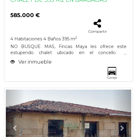
CHALET DE 395 M2 EN BARBADÁS
585.000 €
Compartir
2
4 Habitaciones
4 Baños
395 m
NO BUSQUE MAS, Fincas Maya les ofrece este
estupendo chalet ubicado en el concello de
Barbadás....
Ver inmueble
Garaje
Previous
Next