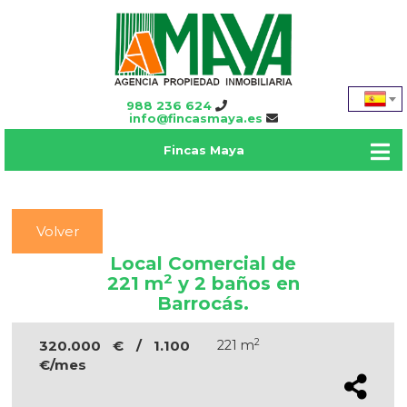
988 236 624
info@fincasmaya.es
Fincas Maya
Volver
Local Comercial de
2
221 m
y 2 baños en
Barrocás.
2
320.000 € / 1.100
221 m
€/mes