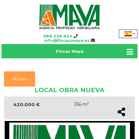
988 236 624
info@fincasmaya.es
Fincas Maya
Volver
LOCAL OBRA NUEVA
2
420.000 €
356 m