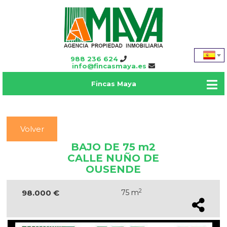
988 236 624
info@fincasmaya.es
Fincas Maya
Volver
BAJO DE 75 m2
CALLE NUÑO DE
OUSENDE
2
98.000 €
75 m