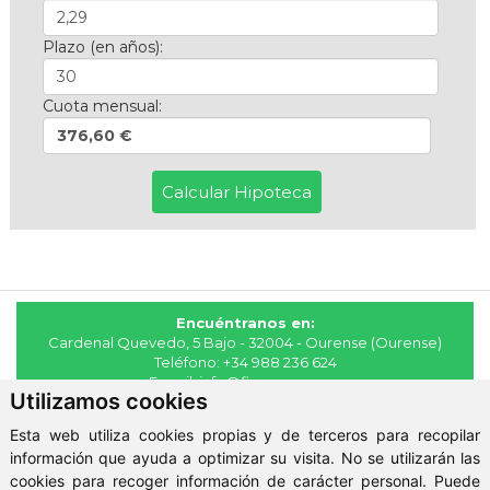
Plazo (en años):
Cuota mensual:
376,60 €
Encuéntranos en:
Cardenal Quevedo, 5 Bajo - 32004 - Ourense (Ourense)
Teléfono:
+34 988 236 624
E-mail:
info@fincasmaya.es
Utilizamos cookies
© 2026 - Fincas Maya
Esta web utiliza cookies propias y de terceros para recopilar
Aviso Legal
-
Política de Privacidad
-
ClickViviendas
información que ayuda a optimizar su visita. No se utilizarán las
cookies para recoger información de carácter personal. Puede