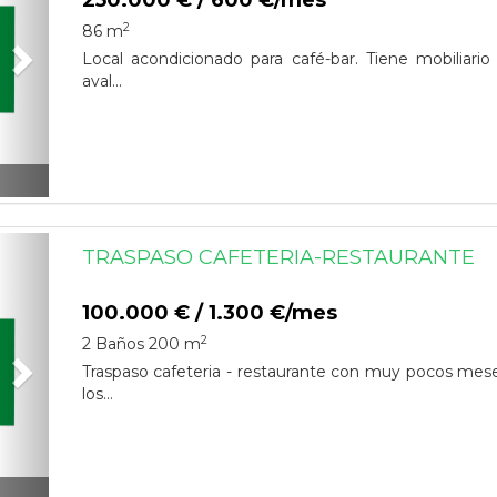
250.000 € / 600 €/mes
2
86 m
Local acondicionado para café-bar. Tiene mobiliario 
aval...
Next
TRASPASO CAFETERIA-RESTAURANTE
100.000 € / 1.300 €/mes
2
2 Baños
200 m
Traspaso cafeteria - restaurante con muy pocos mes
los...