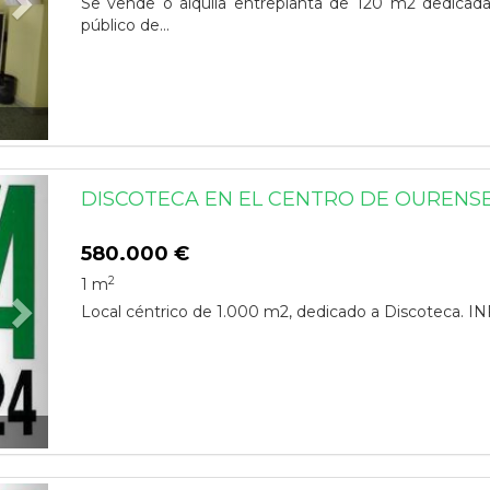
Se vende o alquila entreplanta de 120 m2 dedicada
público de...
Next
DISCOTECA EN EL CENTRO DE OURENSE
580.000 €
2
1 m
Local céntrico de 1.000 m2, dedicado a Discotec