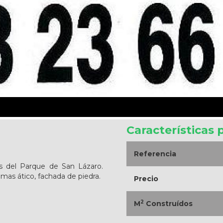
Características 
Referencia
os del Parque de San Lázaro.
s mas ático, fachada de piedra.
Precio
2
M
Construídos