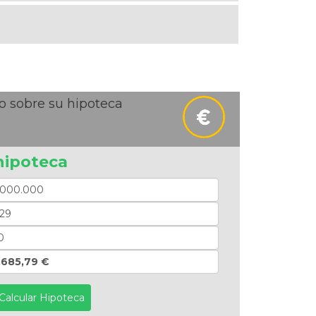
o sobre su hipoteca
hipoteca
.685,79 €