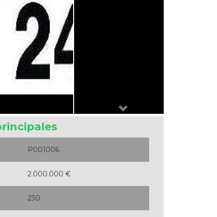
Next
principales
P001006
2.000.000 €
230