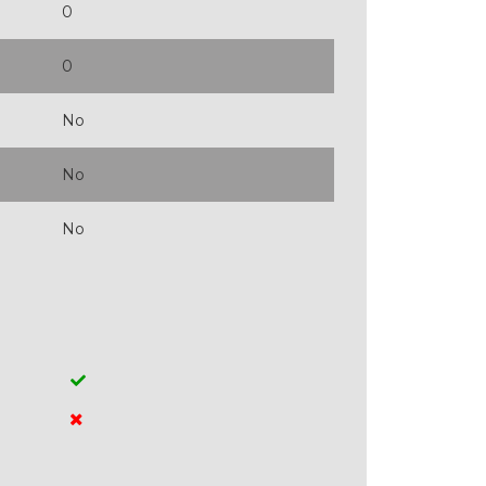
0
0
No
No
No