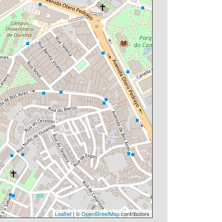
Leaflet
| ©
OpenStreetMap
contributors