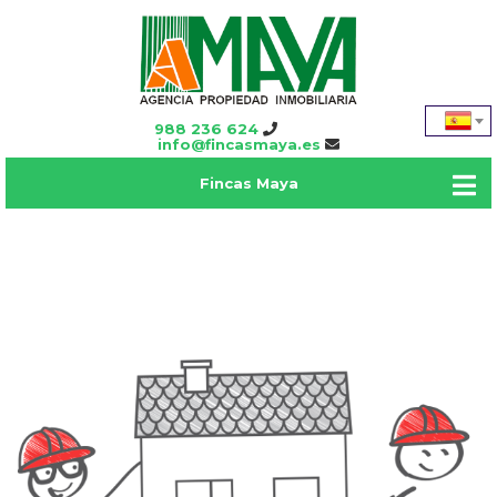
988 236 624
info@fincasmaya.es
Fincas Maya