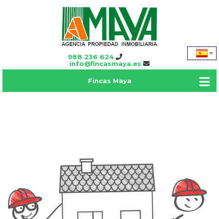
988 236 624
info@fincasmaya.es
Fincas Maya