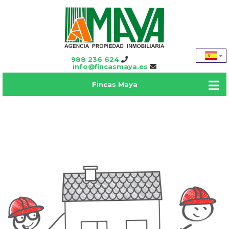
988 236 624
info@fincasmaya.es
Fincas Maya