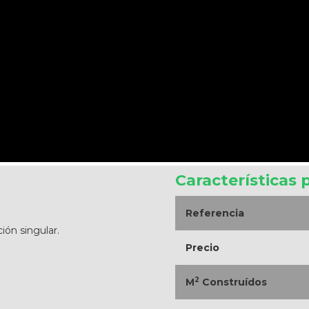
Características 
Referencia
ión singular.
Precio
2
M
Construídos