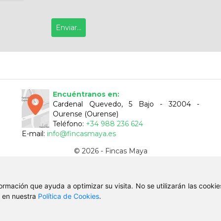
Encuéntranos en:
Cardenal Quevedo, 5 Bajo - 32004 -
Ourense (Ourense)
Teléfono:
+34 988 236 624
E-mail:
info@fincasmaya.es
© 2026 - Fincas Maya
Aviso Legal
-
Política de Privacidad
-
ClickViviendas
nformación que ayuda a optimizar su visita. No se utilizarán las cook
, en nuestra
Política de Cookies
.