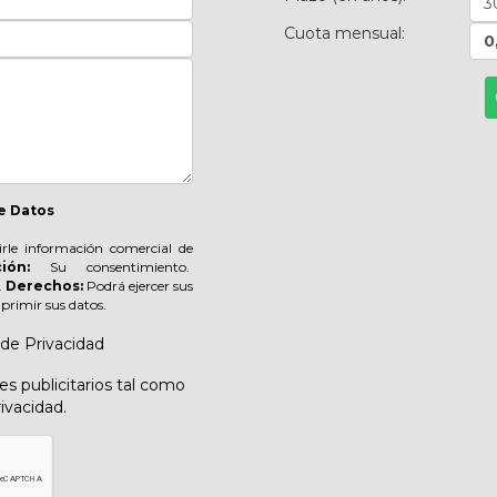
Cuota mensual:
0
e Datos
irle información comercial de
ión:
Su consentimiento.
.
Derechos:
Podrá ejercer sus
suprimir sus datos.
 de Privacidad
s publicitarios tal como
rivacidad.