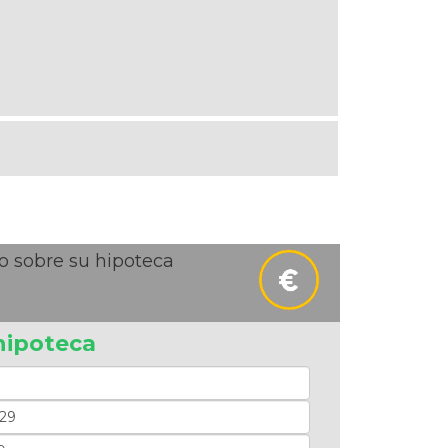
o sobre su hipoteca
hipoteca