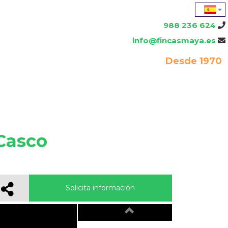
988 236 624
info@fincasmaya.es
Desde 1970
Casco
Solicita información
Previous