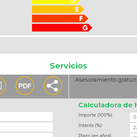
Servicios
Asesoramiento gratuit
Calculadora de 
Importe (100%):
Interés (%):
Plazo (en años):