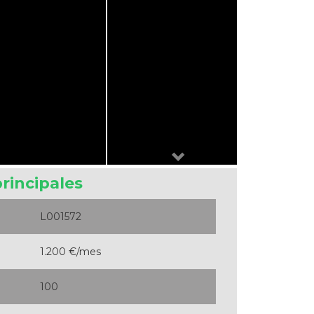
Next
principales
L001572
1.200 €/mes
100