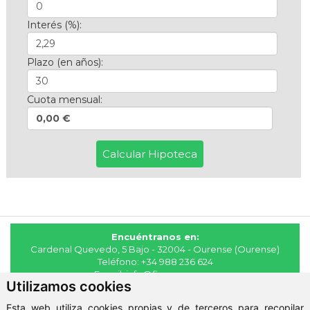
Interés (%):
Plazo (en años):
Cuota mensual:
0,00 €
Encuéntranos en:
Cardenal Quevedo, 5 Bajo - 32004 - Ourense (Ourense)
Teléfono:
+34 988 236 624
E-mail:
info@fincasmaya.es
Utilizamos cookies
© 2026 - Fincas Maya
Esta web utiliza cookies propias y de terceros para recopilar