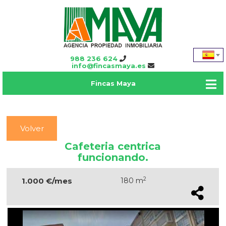
988 236 624
info@fincasmaya.es
Fincas Maya
Volver
Cafeteria centrica
funcionando.
2
1.000 €/mes
180 m