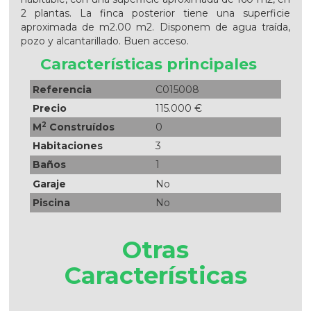
2 plantas. La finca posterior tiene una superficie
aproximada de m2.00 m2. Disponem de agua traída,
pozo y alcantarillado. Buen acceso.
Características principales
Referencia
C015008
Precio
115.000 €
2
M
Construídos
0
Habitaciones
3
Baños
1
Garaje
No
Piscina
No
Otras
Características