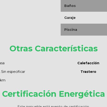
Baños
Garaje
Piscina
Otras Características
asa
Calefacción
, Sin especificar
Trastero
 km
Certificación Energética
Este inmueble está exento de certificación.