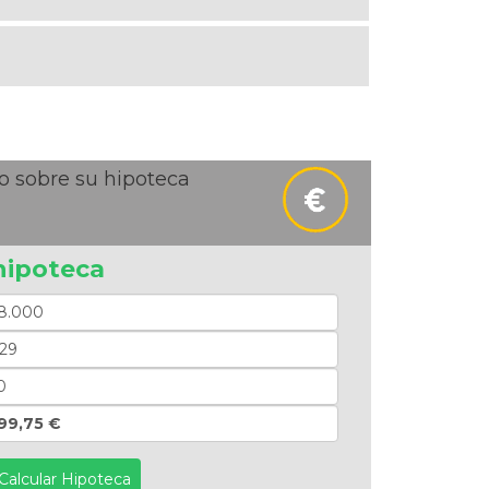
o sobre su hipoteca
hipoteca
99,75 €