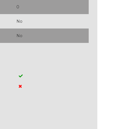
0
No
No