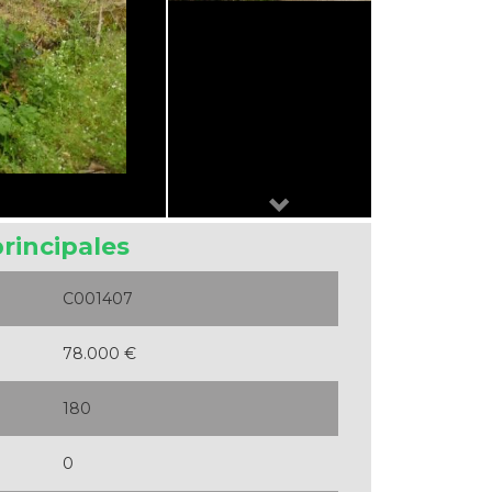
Next
principales
C001407
78.000 €
180
0