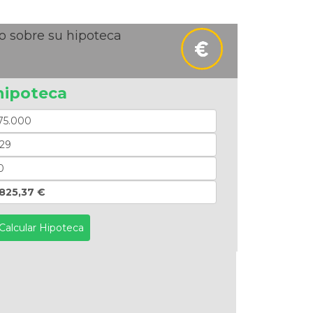
o sobre su hipoteca
hipoteca
.825,37 €