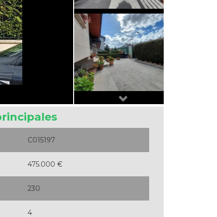
Next
principales
C015197
475.000 €
230
4