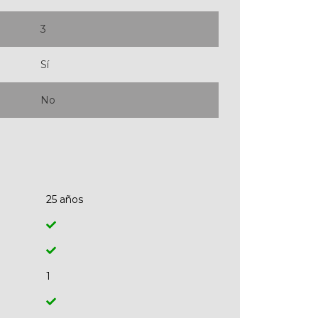
3
Sí
No
25 años
1