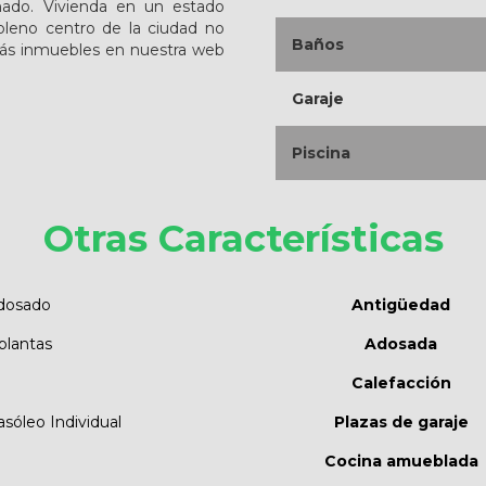
onado. Vivienda en un estado
 pleno centro de la ciudad no
Baños
 más inmuebles en nuestra web
Garaje
Piscina
Otras Características
dosado
Antigüedad
plantas
Adosada
Calefacción
sóleo Individual
Plazas de garaje
Cocina amueblada