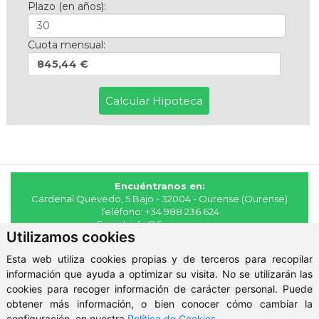
Plazo (en años):
Cuota mensual:
845,44 €
Encuéntranos en:
Cardenal Quevedo, 5 Bajo - 32004 - Ourense (Ourense)
Teléfono:
+34 988 236 624
E-mail:
info@fincasmaya.es
Utilizamos cookies
© 2026 - Fincas Maya
Esta web utiliza cookies propias y de terceros para recopilar
Aviso Legal
-
Política de Privacidad
-
ClickViviendas
información que ayuda a optimizar su visita. No se utilizarán las
cookies para recoger información de carácter personal. Puede
obtener más información, o bien conocer cómo cambiar la
configuración, en nuestra
Política de Cookies
.