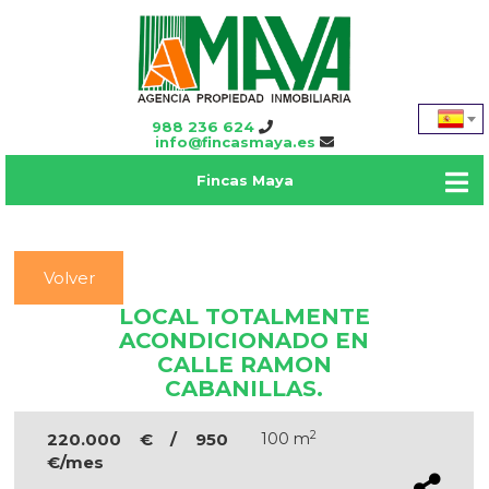
988 236 624
info@fincasmaya.es
Fincas Maya
Volver
LOCAL TOTALMENTE
ACONDICIONADO EN
CALLE RAMON
CABANILLAS.
2
220.000 € / 950
100 m
€/mes