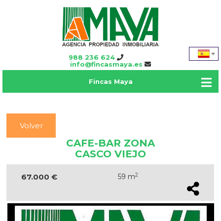
988 236 624
info@fincasmaya.es
Fincas Maya
Volver
CAFE-BAR ZONA
CASCO VIEJO
2
67.000 €
59 m