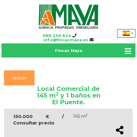
988 236 624
info@fincasmaya.es
Fincas Maya
Volver
Local Comercial de
2
145 m
y 1 baños en
El Puente.
2
150.000 € /
145 m
Consultar precio