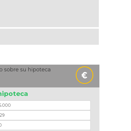
o sobre su hipoteca
hipoteca