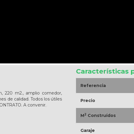
Características 
Referencia
ón, 220 m2., amplio comedor,
es de calidad. Todos los útiles
Precio
 CONTRATO. A convenir.
2
M
Construídos
Garaje