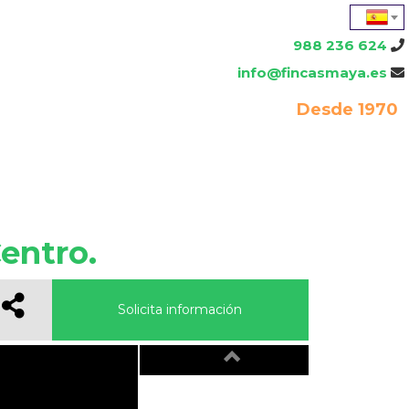
988 236 624
info@fincasmaya.es
Desde 1970
entro.
Solicita información
Previous