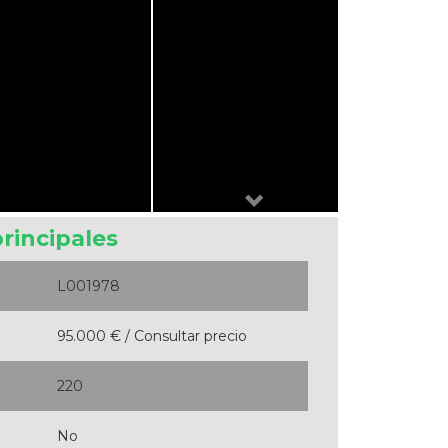
Next
principales
L001978
95.000 € / Consultar precio
220
No