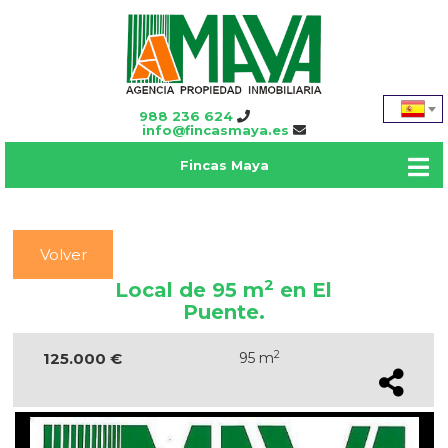
988 236 624
info@fincasmaya.es
Fincas Maya
Volver
2
Local de 95 m
en El
Puente.
2
125.000 €
95 m