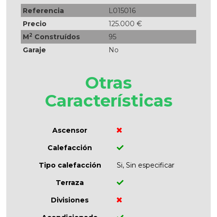
Referencia
L015016
Precio
125.000 €
2
M
Construídos
95
Garaje
No
Otras
Características
Ascensor
Calefacción
Tipo calefacción
Si, Sin especificar
Terraza
Divisiones