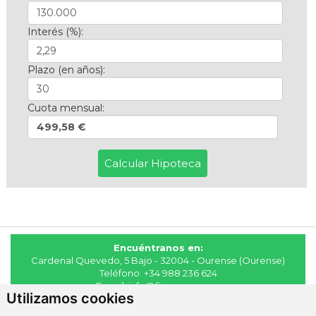
Interés (%):
Plazo (en años):
Cuota mensual:
499,58 €
Encuéntranos en:
Cardenal Quevedo, 5 Bajo - 32004 - Ourense (Ourense)
Teléfono:
+34 988 236 624
E-mail:
info@fincasmaya.es
Utilizamos cookies
© 2026 - Fincas Maya