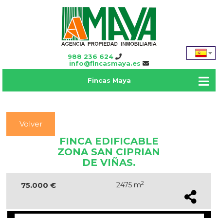
988 236 624
info@fincasmaya.es
Fincas Maya
Volver
FINCA EDIFICABLE
ZONA SAN CIPRIAN
DE VIÑAS.
2
75.000 €
2475 m