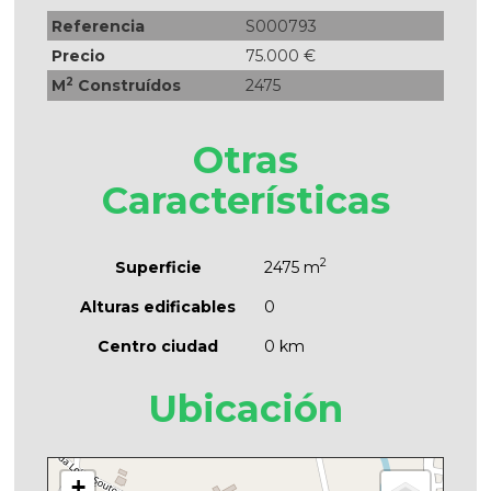
Referencia
S000793
Precio
75.000 €
2
M
Construídos
2475
Otras
Características
2
Superficie
2475 m
Alturas edificables
0
Centro ciudad
0 km
Ubicación
+