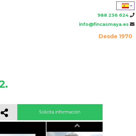
988 236 624
info@fincasmaya.es
Desde 1970
2.
Solicita información
Previous