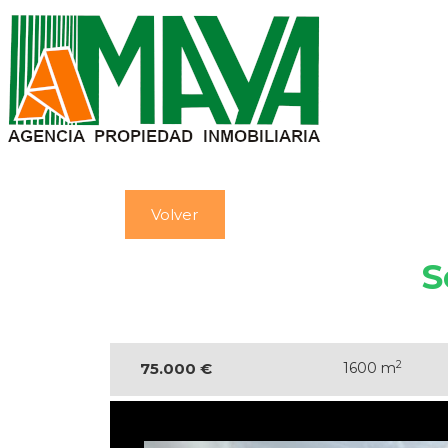
Volver
S
2
75.000 €
1600 m