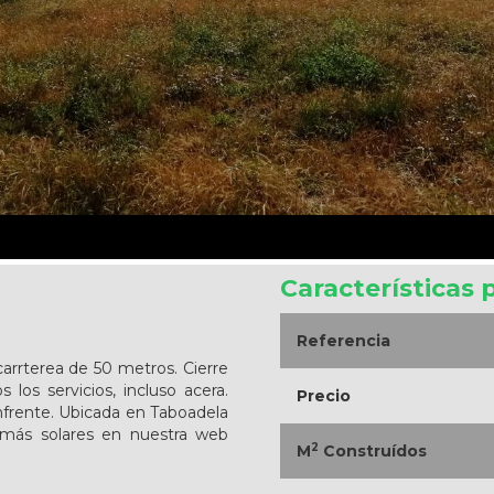
Características 
Referencia
carrterea de 50 metros. Cierre
los servicios, incluso acera.
Precio
nfrente. Ubicada en Taboadela
más solares en nuestra web
2
M
Construídos