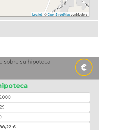
Leaflet
| ©
OpenStreetMap
contributors
o sobre su hipoteca
hipoteca
88,22 €