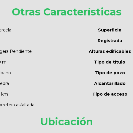
Otras Características
arcela
Superficie
Registrada
igera Pendiente
Alturas edificables
0 m
Tipo de título
rbano
Tipo de pozo
iedra
Alcantarillado
3 km
Tipo de acceso
rretera asfaltada
Ubicación