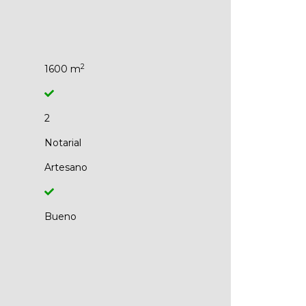
2
1600 m
2
Notarial
Artesano
Bueno