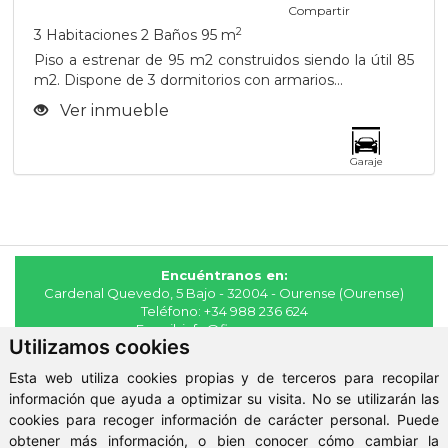
Compartir
2
3 Habitaciones
2 Baños
95 m
Piso a estrenar de 95 m2 construidos siendo la útil 85
m2. Dispone de 3 dormitorios con armarios...
Ver inmueble
Garaje
Encuéntranos en:
Cardenal Quevedo, 5 Bajo - 32004 - Ourense (Ourense)
Teléfono:
+34 988 236 624
E-mail:
info@fincasmaya.es
Utilizamos cookies
© 2026 - Fincas Maya
Esta web utiliza cookies propias y de terceros para recopilar
Aviso Legal
-
Política de Privacidad
-
ClickViviendas
información que ayuda a optimizar su visita. No se utilizarán las
cookies para recoger información de carácter personal. Puede
obtener más información, o bien conocer cómo cambiar la