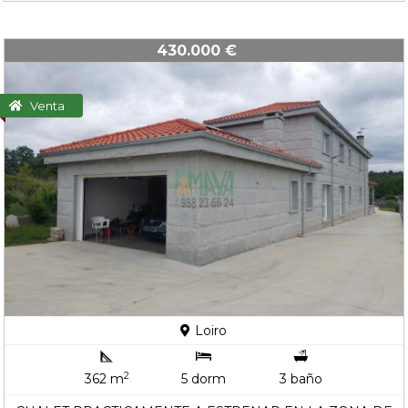
430.000 €
Venta
Loiro
2
362 m
5 dorm
3 baño