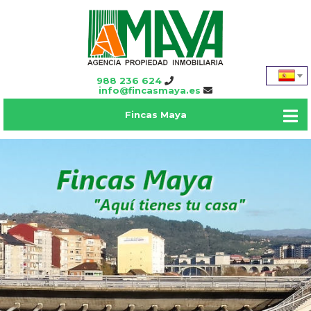
988 236 624
info@fincasmaya.es
Fincas Maya