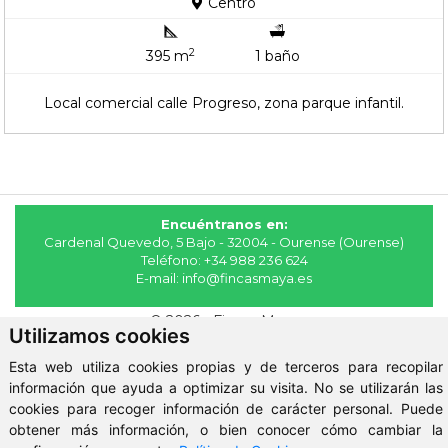
Centro
2
395 m
1 baño
Local comercial calle Progreso, zona parque infantil.
Encuéntranos en:
Cardenal Quevedo, 5 Bajo - 32004 - Ourense (Ourense)
Teléfono:
+34 988 236 624
E-mail:
info@fincasmaya.es
© 2026 - Fincas Maya
Utilizamos cookies
Aviso Legal
-
Política de Privacidad
-
ClickViviendas
Esta web utiliza cookies propias y de terceros para recopilar
información que ayuda a optimizar su visita. No se utilizarán las
cookies para recoger información de carácter personal. Puede
obtener más información, o bien conocer cómo cambiar la